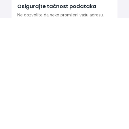
Osigurajte tačnost podataka
Ne dozvolite da neko promijeni vašu adresu,
radno vrijeme ili kontakt podatke bez vašeg
znanja.
70
%
Preko 70% kupaca donosi odluku na osnovu
online recenzija!
Zaštitite svoju reputaciju i
osigurajte da potencijalni klijenti vide pravu sliku
vašeg poslovanja.